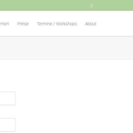
Navigation
überspringen
irmen
Preise
Termine / Workshops
About
ness Yoga
erricht
ssmanagement für Firmen