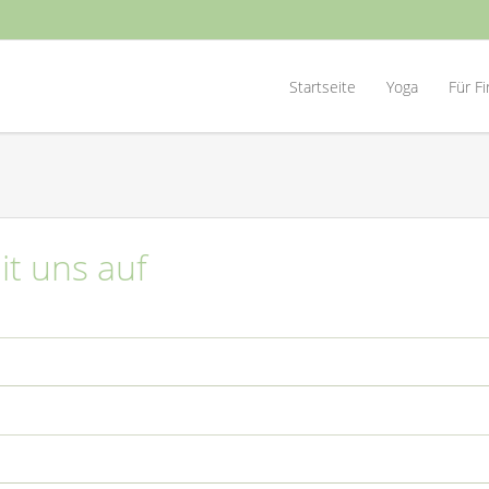
Startseite
Yoga
Für F
Yogakurse
Busi
Yoga Einzelunt
Stre
t uns auf